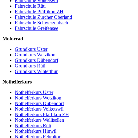
Fahrschule Volketswil
Fahrschule Rüti
Fahrschule Pfäffikon ZH
Fahrschule Zürcher Oberland
Fahrschule Schwerzenbach
Fahrschule Greifensee
Motorrad
Grundkurs Uster
Grundkurs Wetzikon
Grundkurs Dübendorf
Grundkurs Rüti
Grundkurs Winterthur
Nothelferkurs
Nothelferkurs Uster
Nothelferkurs Wetzikon
Nothelferkurs Dübendorf
Nothelferkurs Volketswil
Nothelferkurs Pfäffikon ZH
Nothelferkurs Wallisellen
Nothelferkurs Rüti
Nothelferkurs Hinwil
Nothelferkurs Fehraltorf