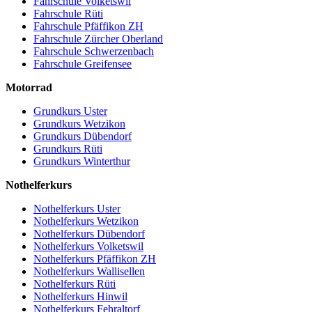
Fahrschule Volketswil
Fahrschule Rüti
Fahrschule Pfäffikon ZH
Fahrschule Zürcher Oberland
Fahrschule Schwerzenbach
Fahrschule Greifensee
Motorrad
Grundkurs Uster
Grundkurs Wetzikon
Grundkurs Dübendorf
Grundkurs Rüti
Grundkurs Winterthur
Nothelferkurs
Nothelferkurs Uster
Nothelferkurs Wetzikon
Nothelferkurs Dübendorf
Nothelferkurs Volketswil
Nothelferkurs Pfäffikon ZH
Nothelferkurs Wallisellen
Nothelferkurs Rüti
Nothelferkurs Hinwil
Nothelferkurs Fehraltorf