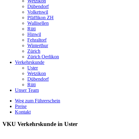
Wetzikon
Dübendorf
Volketswil
Pfäffikon ZH
Wallisellen
Rüti
Hinwil
Fehraltorf
Winterthur
Zürich
Zürich Oerlikon
Verkehrskunde
Uster
Wetzikon
Dübendorf
Rüti
Unser Team
Weg zum Führerschein
Preise
Kontakt
VKU Verkehrskunde in Uster