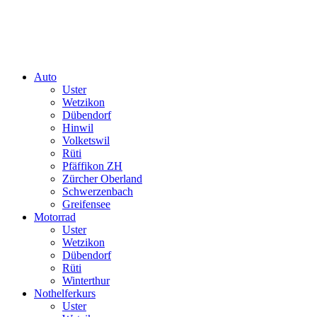
Auto
Uster
Wetzikon
Dübendorf
Hinwil
Volketswil
Rüti
Pfäffikon ZH
Zürcher Oberland
Schwerzenbach
Greifensee
Motorrad
Uster
Wetzikon
Dübendorf
Rüti
Winterthur
Nothelferkurs
Uster