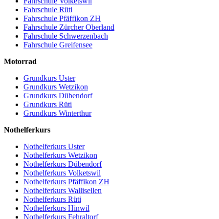
Fahrschule Volketswil
Fahrschule Rüti
Fahrschule Pfäffikon ZH
Fahrschule Zürcher Oberland
Fahrschule Schwerzenbach
Fahrschule Greifensee
Motorrad
Grundkurs Uster
Grundkurs Wetzikon
Grundkurs Dübendorf
Grundkurs Rüti
Grundkurs Winterthur
Nothelferkurs
Nothelferkurs Uster
Nothelferkurs Wetzikon
Nothelferkurs Dübendorf
Nothelferkurs Volketswil
Nothelferkurs Pfäffikon ZH
Nothelferkurs Wallisellen
Nothelferkurs Rüti
Nothelferkurs Hinwil
Nothelferkurs Fehraltorf