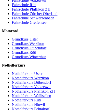
Fahrschule Volketswil
Fahrschule Rüti
Fahrschule Pfäffikon ZH
Fahrschule Zürcher Oberland
Fahrschule Schwerzenbach
Fahrschule Greifensee
Motorrad
Grundkurs Uster
Grundkurs Wetzikon
Grundkurs Dübendorf
Grundkurs Rüti
Grundkurs Winterthur
Nothelferkurs
Nothelferkurs Uster
Nothelferkurs Wetzikon
Nothelferkurs Dübendorf
Nothelferkurs Volketswil
Nothelferkurs Pfäffikon ZH
Nothelferkurs Wallisellen
Nothelferkurs Rüti
Nothelferkurs Hinwil
Nothelferkurs Fehraltorf