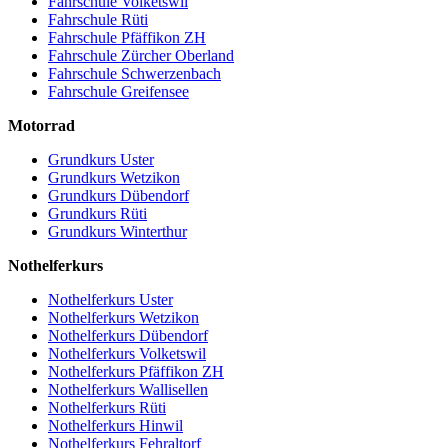
Fahrschule Volketswil
Fahrschule Rüti
Fahrschule Pfäffikon ZH
Fahrschule Zürcher Oberland
Fahrschule Schwerzenbach
Fahrschule Greifensee
Motorrad
Grundkurs Uster
Grundkurs Wetzikon
Grundkurs Dübendorf
Grundkurs Rüti
Grundkurs Winterthur
Nothelferkurs
Nothelferkurs Uster
Nothelferkurs Wetzikon
Nothelferkurs Dübendorf
Nothelferkurs Volketswil
Nothelferkurs Pfäffikon ZH
Nothelferkurs Wallisellen
Nothelferkurs Rüti
Nothelferkurs Hinwil
Nothelferkurs Fehraltorf