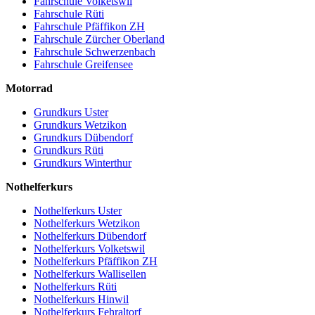
Fahrschule Volketswil
Fahrschule Rüti
Fahrschule Pfäffikon ZH
Fahrschule Zürcher Oberland
Fahrschule Schwerzenbach
Fahrschule Greifensee
Motorrad
Grundkurs Uster
Grundkurs Wetzikon
Grundkurs Dübendorf
Grundkurs Rüti
Grundkurs Winterthur
Nothelferkurs
Nothelferkurs Uster
Nothelferkurs Wetzikon
Nothelferkurs Dübendorf
Nothelferkurs Volketswil
Nothelferkurs Pfäffikon ZH
Nothelferkurs Wallisellen
Nothelferkurs Rüti
Nothelferkurs Hinwil
Nothelferkurs Fehraltorf