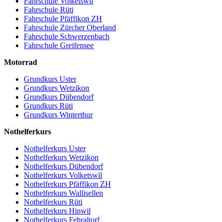
Fahrschule Volketswil
Fahrschule Rüti
Fahrschule Pfäffikon ZH
Fahrschule Zürcher Oberland
Fahrschule Schwerzenbach
Fahrschule Greifensee
Motorrad
Grundkurs Uster
Grundkurs Wetzikon
Grundkurs Dübendorf
Grundkurs Rüti
Grundkurs Winterthur
Nothelferkurs
Nothelferkurs Uster
Nothelferkurs Wetzikon
Nothelferkurs Dübendorf
Nothelferkurs Volketswil
Nothelferkurs Pfäffikon ZH
Nothelferkurs Wallisellen
Nothelferkurs Rüti
Nothelferkurs Hinwil
Nothelferkurs Fehraltorf