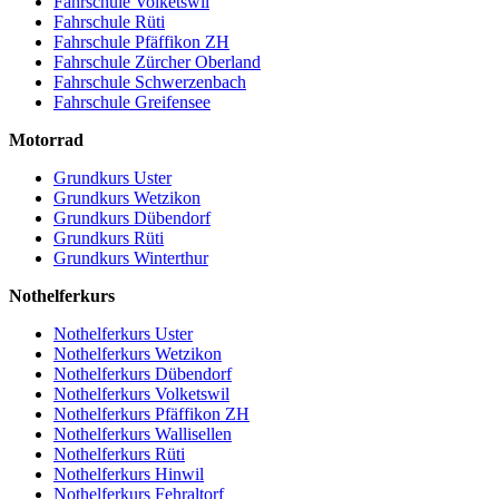
Fahrschule Volketswil
Fahrschule Rüti
Fahrschule Pfäffikon ZH
Fahrschule Zürcher Oberland
Fahrschule Schwerzenbach
Fahrschule Greifensee
Motorrad
Grundkurs Uster
Grundkurs Wetzikon
Grundkurs Dübendorf
Grundkurs Rüti
Grundkurs Winterthur
Nothelferkurs
Nothelferkurs Uster
Nothelferkurs Wetzikon
Nothelferkurs Dübendorf
Nothelferkurs Volketswil
Nothelferkurs Pfäffikon ZH
Nothelferkurs Wallisellen
Nothelferkurs Rüti
Nothelferkurs Hinwil
Nothelferkurs Fehraltorf