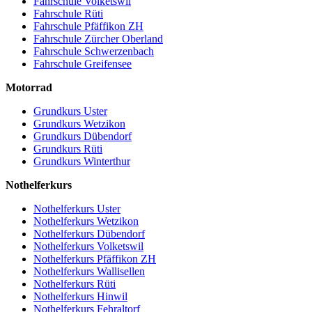
Fahrschule Volketswil
Fahrschule Rüti
Fahrschule Pfäffikon ZH
Fahrschule Zürcher Oberland
Fahrschule Schwerzenbach
Fahrschule Greifensee
Motorrad
Grundkurs Uster
Grundkurs Wetzikon
Grundkurs Dübendorf
Grundkurs Rüti
Grundkurs Winterthur
Nothelferkurs
Nothelferkurs Uster
Nothelferkurs Wetzikon
Nothelferkurs Dübendorf
Nothelferkurs Volketswil
Nothelferkurs Pfäffikon ZH
Nothelferkurs Wallisellen
Nothelferkurs Rüti
Nothelferkurs Hinwil
Nothelferkurs Fehraltorf