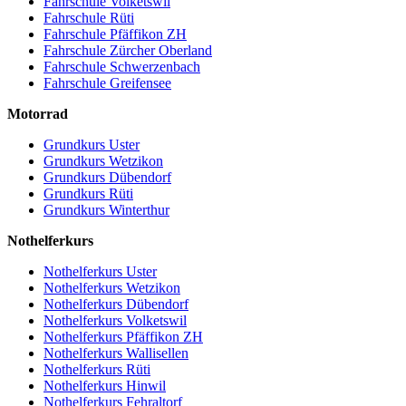
Fahrschule Volketswil
Fahrschule Rüti
Fahrschule Pfäffikon ZH
Fahrschule Zürcher Oberland
Fahrschule Schwerzenbach
Fahrschule Greifensee
Motorrad
Grundkurs Uster
Grundkurs Wetzikon
Grundkurs Dübendorf
Grundkurs Rüti
Grundkurs Winterthur
Nothelferkurs
Nothelferkurs Uster
Nothelferkurs Wetzikon
Nothelferkurs Dübendorf
Nothelferkurs Volketswil
Nothelferkurs Pfäffikon ZH
Nothelferkurs Wallisellen
Nothelferkurs Rüti
Nothelferkurs Hinwil
Nothelferkurs Fehraltorf