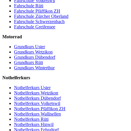
Fahrschule Volketswil
Fahrschule Rüti
Fahrschule Pfäffikon ZH
Fahrschule Zürcher Oberland
Fahrschule Schwerzenbach
Fahrschule Greifensee
Motorrad
Grundkurs Uster
Grundkurs Wetzikon
Grundkurs Dübendorf
Grundkurs Rüti
Grundkurs Winterthur
Nothelferkurs
Nothelferkurs Uster
Nothelferkurs Wetzikon
Nothelferkurs Dübendorf
Nothelferkurs Volketswil
Nothelferkurs Pfäffikon ZH
Nothelferkurs Wallisellen
Nothelferkurs Rüti
Nothelferkurs Hinwil
Nothelferkurs Fehraltorf