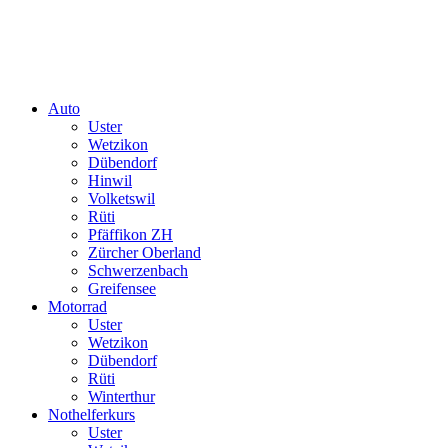
Auto
Uster
Wetzikon
Dübendorf
Hinwil
Volketswil
Rüti
Pfäffikon ZH
Zürcher Oberland
Schwerzenbach
Greifensee
Motorrad
Uster
Wetzikon
Dübendorf
Rüti
Winterthur
Nothelferkurs
Uster