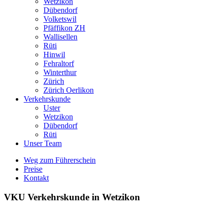
Wetzikon
Dübendorf
Volketswil
Pfäffikon ZH
Wallisellen
Rüti
Hinwil
Fehraltorf
Winterthur
Zürich
Zürich Oerlikon
Verkehrskunde
Uster
Wetzikon
Dübendorf
Rüti
Unser Team
Weg zum Führerschein
Preise
Kontakt
VKU Verkehrskunde in Wetzikon