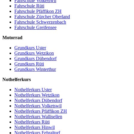
Fahrschule Volketswil
Fahrschule Rüti
Fahrschule Pfäffikon ZH
Fahrschule Zürcher Oberland
Fahrschule Schwerzenbach
Fahrschule Greifensee
Motorrad
Grundkurs Uster
Grundkurs Wetzikon
Grundkurs Dübendorf
Grundkurs Rüti
Grundkurs Winterthur
Nothelferkurs
Nothelferkurs Uster
Nothelferkurs Wetzikon
Nothelferkurs Dübendorf
Nothelferkurs Volketswil
Nothelferkurs Pfäffikon ZH
Nothelferkurs Wallisellen
Nothelferkurs Rüti
Nothelferkurs Hinwil
Nothelferkurs Fehraltorf