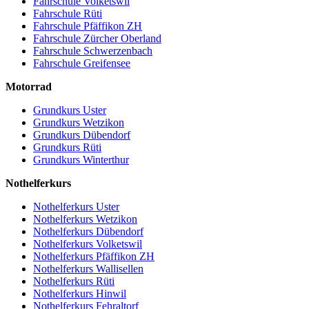
Fahrschule Volketswil
Fahrschule Rüti
Fahrschule Pfäffikon ZH
Fahrschule Zürcher Oberland
Fahrschule Schwerzenbach
Fahrschule Greifensee
Motorrad
Grundkurs Uster
Grundkurs Wetzikon
Grundkurs Dübendorf
Grundkurs Rüti
Grundkurs Winterthur
Nothelferkurs
Nothelferkurs Uster
Nothelferkurs Wetzikon
Nothelferkurs Dübendorf
Nothelferkurs Volketswil
Nothelferkurs Pfäffikon ZH
Nothelferkurs Wallisellen
Nothelferkurs Rüti
Nothelferkurs Hinwil
Nothelferkurs Fehraltorf