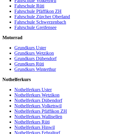
Fahrschule Volketswil
Fahrschule Rüti
Fahrschule Pfäffikon ZH
Fahrschule Zürcher Oberland
Fahrschule Schwerzenbach
Fahrschule Greifensee
Motorrad
Grundkurs Uster
Grundkurs Wetzikon
Grundkurs Dübendorf
Grundkurs Rüti
Grundkurs Winterthur
Nothelferkurs
Nothelferkurs Uster
Nothelferkurs Wetzikon
Nothelferkurs Dübendorf
Nothelferkurs Volketswil
Nothelferkurs Pfäffikon ZH
Nothelferkurs Wallisellen
Nothelferkurs Rüti
Nothelferkurs Hinwil
Nothelferkurs Fehraltorf